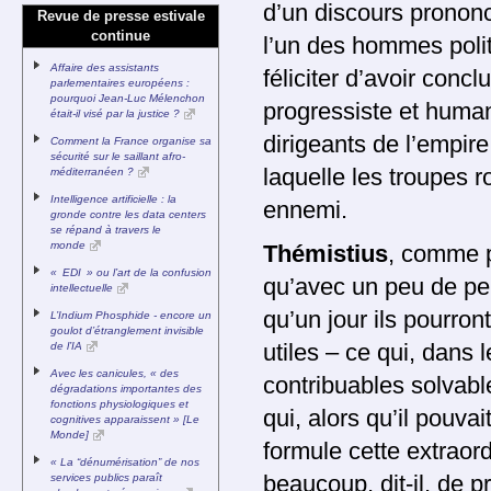
d’un discours prononc
Revue de presse estivale
continue
l’un des hommes polit
Affaire des assistants
féliciter d’avoir concl
parlementaires européens :
pourquoi Jean-Luc Mélenchon
progressiste et human
était-il visé par la justice ?
dirigeants de l’empire
Comment la France organise sa
sécurité sur le saillant afro-
laquelle les troupes r
méditerranéen ?
Intelligence artificielle : la
ennemi.
gronde contre les data centers
se répand à travers le
monde
Thémistius
, comme p
« EDI » ou l’art de la confusion
qu’avec un peu de per
intellectuelle
qu’un jour ils pourron
L’Indium Phosphide - encore un
goulot d’étranglement invisible
de l’IA
utiles – ce qui, dans 
Avec les canicules, « des
contribuables solvabl
dégradations importantes des
fonctions physiologiques et
qui, alors qu’il pouvai
cognitives apparaissent » [Le
Monde]
formule cette extrao
« La “dénumérisation” de nos
services publics paraît
beaucoup, dit-il, de 