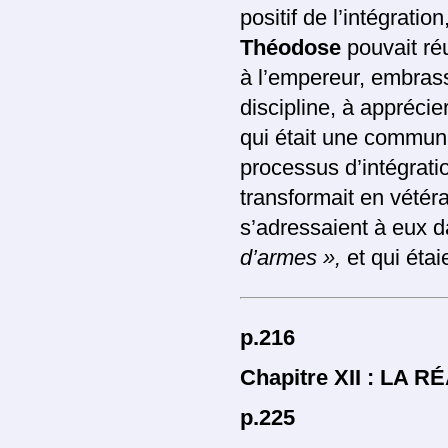
positif de l’intégratio
Théodose
pouvait réu
à l’empereur, embrassa
discipline, à apprécier
qui était une communa
processus d’intégratio
transformait en vétér
s’adressaient à eux d
d’armes »,
et qui étai
p.216
Chapitre XII : LA
p.225