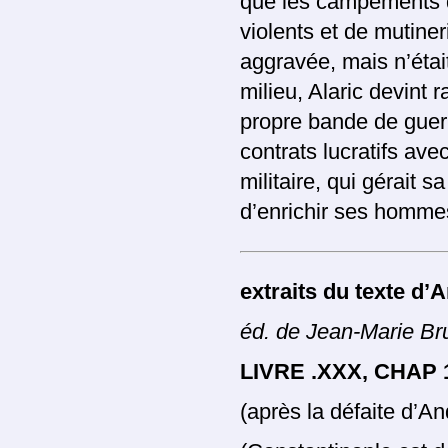
que les campements d
violents et de mutiner
aggravée, mais n’était
milieu, Alaric devint r
propre bande de guerri
contrats lucratifs ave
militaire, qui gérait s
d’enrichir ses hommes
extraits du texte d
é
d. de Jean-Marie Bru
LIVRE .XXX, CHAP 
(après la défaite d’A