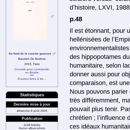
d’histoire, LXVI, 1988
p.48
Il est étonnant, pour 
hellénisées de l’Emp
environnementalistes 
Au fond de la couche gazeuse
des hippopotames du N
Baudoin De Bodinat
humanitaire, selon la
2015, Fario
Conseils pour commander
en librairie
donner aussi pour obje
***
D’autres livres à lire...
comparaison, est une 
Nous pouvons parier q
Statistiques
très différemment, mai
Dernière mise à jour
pouvait plus tenir. P
dimanche 9 août 2026
chrétien ; l’influence
Publication
ces idéaux humanitair
1149 Articles
Aucun album photo