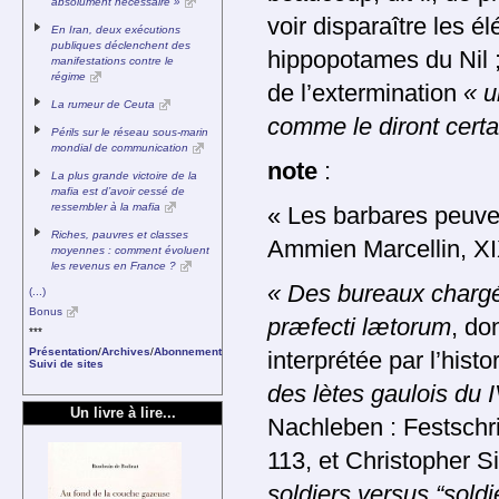
absolument nécessaire »
voir disparaître les é
En Iran, deux exécutions
publiques déclenchent des
hippopotames du Nil 
manifestations contre le
régime
de l’extermination
« u
La rumeur de Ceuta
comme le diront cert
Périls sur le réseau sous-marin
mondial de communication
note
:
La plus grande victoire de la
mafia est d’avoir cessé de
ressembler à la mafia
« Les barbares peuven
Riches, pauvres et classes
Ammien Marcellin, XIX
moyennes : comment évoluent
les revenus en France ?
« Des bureaux chargés
(...)
Bonus
præfecti lætorum
, do
***
Présentation
/
Archives
/
Abonnement
interprétée par l’histo
Suivi de sites
des lètes gaulois du I
Un livre à lire...
Nachleben : Festschrif
113, et Christopher 
soldiers versus
“soldi