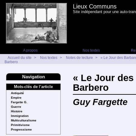
Lieux Communs
Site indépendant pour une auto-tran
A propos
Nos textes
Re
Accueil du site
>
Nos textes
>
Notes de lecture
>
« Le Jour des Barbar
Barbero
« Le Jour des
Navigation
Barbero
Mots-clés de l’article
Antiquité
Empire
Guy Fargette
Fargette G.
Guerre
Histoire
Immigration
Multiculturalisme
Primitivisme
Progressisme