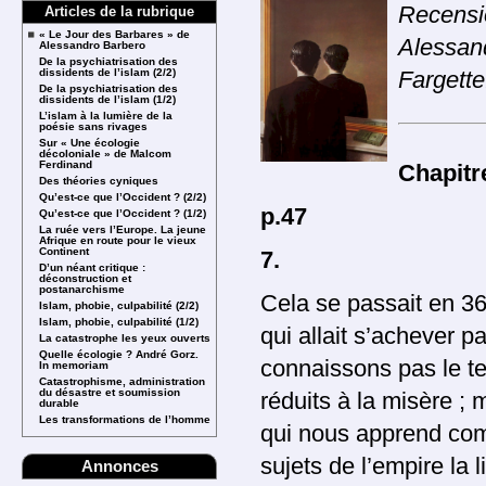
Recensio
Articles de la rubrique
« Le Jour des Barbares » de
Alessan
Alessandro Barbero
De la psychiatrisation des
dissidents de l’islam (2/2)
Fargette
De la psychiatrisation des
dissidents de l’islam (1/2)
L’islam à la lumière de la
poésie sans rivages
Sur « Une écologie
décoloniale » de Malcom
Ferdinand
Chapitr
Des théories cyniques
Qu’est-ce que l’Occident ? (2/2)
p.47
Qu’est-ce que l’Occident ? (1/2)
La ruée vers l’Europe. La jeune
Afrique en route pour le vieux
Continent
7.
D’un néant critique :
déconstruction et
postanarchisme
Cela se passait en 36
Islam, phobie, culpabilité (2/2)
Islam, phobie, culpabilité (1/2)
qui allait s’achever p
La catastrophe les yeux ouverts
Quelle écologie ? André Gorz.
connaissons pas le te
In memoriam
Catastrophisme, administration
du désastre et soumission
réduits à la misère ;
durable
Les transformations de l’homme
qui nous apprend com
sujets de l’empire la 
Annonces