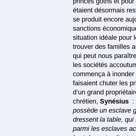
princes goths et pour
étaient désormais re
se produit encore auj
sanctions économiques,
situation idéale pour
trouver des familles a
qui peut nous paraîtr
les sociétés accoutum
commença à inonder l’
faisaient chuter les 
d’un grand propriétai
chrétien,
Synésius
:
possède un esclave go
dressent la table, qui
parmi les esclaves a