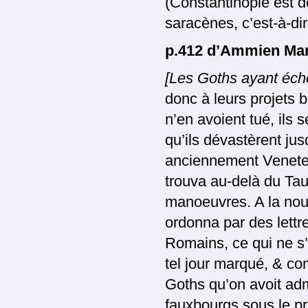
(Constantinople est 
saracènes, c’est-à-d
p.412 d’Ammien Mar
[Les Goths ayant éch
donc à leurs projets 
n’en avoient tué, ils 
qu’ils dévastèrent ju
anciennement Venetes
trouva au-delà du Tau
manoeuvres. A la nouv
ordonna par des lettr
Romains, ce qui ne s’
tel jour marqué, & co
Goths qu’on avoit adm
fauxbourgs sous le pré