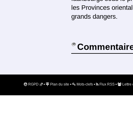
les Provinces oriental
grands dangers.
Commentair
RGPD
•
Plan du site
•
Mots-clefs
•
Flux RSS
•
Lettre 