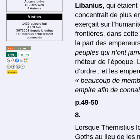
Aucune brève
Libanius
, qui étaient
49 Sites Web
4 Auteurs
concentrait de plus en
Visites
exerçait sur l’humani
1430 aujourd’hui
4179 hier
5673608 depuis le début
frontières, dans cette
112 visiteurs actuellement
connectés
la part des empereur
peuples qui n’ont jam
rhéteur de l’époque. L
d’ordre ; et les emper
« beaucoup de membr
empire afin de connaî
p.49-50
8.
Lorsque Thémistius lo
Goths au lieu de les