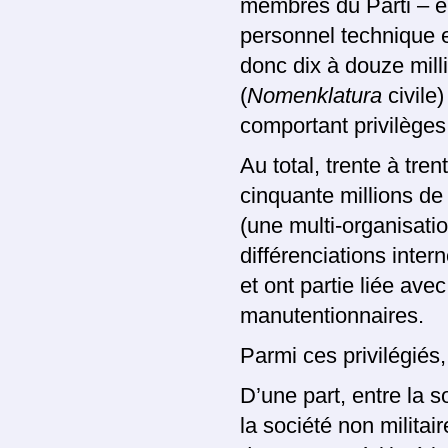
membres du Parti – e
personnel technique e
donc dix à douze mill
(
Nomenklatura
civile)
comportant privilèges 
Au total, trente à tren
cinquante millions de
(une multi-organisati
différenciations inter
et ont partie liée ave
manutentionnaires.
Parmi ces privilégiés,
D’une part, entre la so
la société non militair