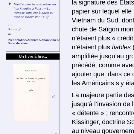
la signature des États
Manif contre les exécutions en
Iran interdite à Paris : « La
papier sur lequel ell
menace suffit-elle à priver du
droit de manifester ? »
Vietnam du Sud, dont l
(...)
chute de Saïgon mont
Bonus
***
n’étaient plus « crédi
Présentation
/
Archives
/
Abonnement
Suivi de sites
n’étaient plus
fiables
amplifiée jusqu’au gr
Un livre à lire...
précédé, comme avec c
ajouter que, dans ce
les Américains s’y ét
La majeure partie des
jusqu’à l’invasion de 
« détente » ; rencont
Kissinger, doctrine S
au niveau gouvernemen