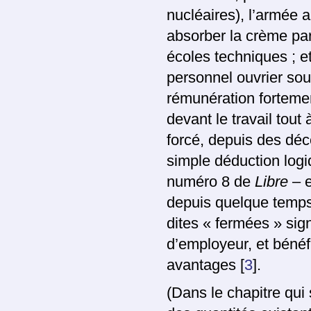
nucléaires), l’armée 
absorber la crème par
écoles techniques ; e
personnel ouvrier sou
rémunération fortemen
devant le travail tout 
forcé, depuis des déc
simple déduction logiq
numéro 8 de
Libre
– e
depuis quelque temps :
dites « fermées » si
d’employeur, et bénéfi
avantages
[
3
]
.
(Dans le chapitre qui 