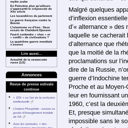
mythe arabe
En Palestine plus qu’ailleurs
Malgré quelques appar
s’appesantit le crépuscule du
XXe siècle
Les lavandières du parlement
d’inflexion essentiel
La guerre française contre la
Bosnie
d’« alternance » des 
L’islamisme vu d’Iran : Deux
essais de Chahdortt Djavann
laquelle se cacherait 
Faut-il confondre « choc » et
« conflit » de civilisations ?
La quatrième guerre mondiale
d’alternance que rhét
s’avance
que la moitié de la r
Lire aussi...
proclamations sur l’in
Actualité de la stratocratie
russe (1/2)
dire de la Russie, n’
Annonces
guerre d’Indochine t
Revue de presse estivale
Proche et au Moyen-O
continue
leur en fournissant u
« EDI » ou l’art de la confusion
intellectuelle
1960, c’est la deuxièm
L’Indium Phosphide - encore un
Et, presque simultan
goulot d’étranglement invisible
de l’IA
impossible sans le sou
Avec les canicules, « des
dégradations importantes des