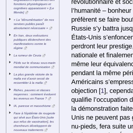
révolutionnaire et soc
fonctions physiologiques et
cognitives apparaissent » [Le
l’humanité – bonheur 
Monde]
préfèrent se faire bou
« La “dénumérisation” de nos
services publics paraît
Russie s’y battra jus
absolument nécessaire »
États-Unis s’enfoncent
En Iran, deux exécutions
publiques déclenchent des
manifestations contre le
perdront leur prestige
régime
nationale et finalemen
La rumeur de Ceuta
même leur équivalence
Périls sur le réseau sous-marin
mondial de communication
pendant la même péri
La plus grande victoire de la
mafia est d’avoir cessé de
Américains s’empresse
ressembler à la mafia
objection
[
1
]
, cependa
Riches, pauvres et classes
moyennes : comment évoluent
qualifie l’occupation 
les revenus en France ?
IA, paresse et masochisme
la démonstration fait
Face à l’épidémie de rougeole
Unis ne peuvent pas g
qui sévit aux États-Unis [suite
aux refus de vaccination], les
nu-pieds, fera suite 
chercheurs développent de
nouveaux traitements