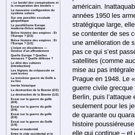
« Le bordel des conspirations et
américain. Inattaquab
la conspiration des bordels »
La mauvaise configuration du
système solaire
années 1950 les arme
Sur une possible escalade
géopolitique
stratégique large, elle
Le parallélisme Europe
moderne-Grèce antique
se contenter de ses c
Brève histoire des empires : Et
l’Europe ? (2/2)
Brève histoire des empires : Et
une amélioration de s
l’Europe ? (1/2)
L’islam en dissidence —
pas ce qui s’est pas
Genèse d’un affrontement
Quelle Europe ? Quelles
menaces ? Quelle défense ?
satellites (comme aucu
Le déni des cultures
(introduction)
mise au pas intégrale
Les légions du crépuscule se
sont levées
Prague en 1948. Le « 
La troisième guerre du Golfe a
eu lieu
Inertie historique
guerre civile grecque
La destruction de la Bosnie (2/2)
La destruction de la Bosnie (1/2)
Berlin, puis l’attaque
Essai sur la guerre du golfe
(4/4)
seulement pour les je
Essai sur la guerre du golfe
(3/4)
de quarante ou quaran
Essai sur la guerre du golfe
(2/4)
Essai sur la guerre du Golfe
histoire poussiéreuse 
(1/4)
Islam et modernité
elle qui continue – et 
Entre le vide occidental et le