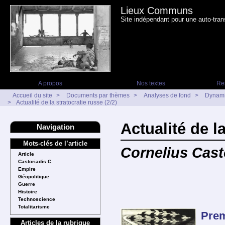
Lieux Communs
Site indépendant pour une auto-tran
A propos
Nos textes
Re
Accueil du site
>
Documents par thèmes
>
Analyses de fond
>
Dynami
>
Actualité de la stratocratie russe (2/2)
Actualité de la
Navigation
Mots-clés de l’article
Cornelius Cast
Article
Castoriadis C.
Empire
Géopolitique
Guerre
Histoire
Technoscience
Totalitarisme
Prem
Articles de la rubrique