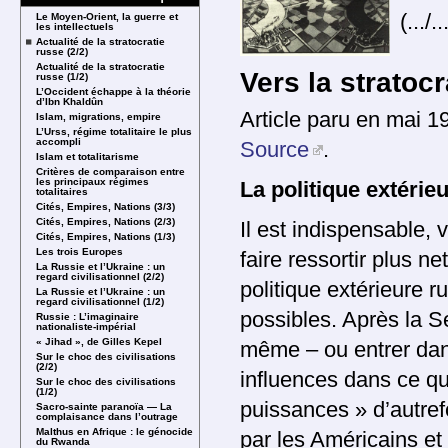
(.../..
Le Moyen-Orient, la guerre et
les intellectuels
Actualité de la stratocratie
russe (2/2)
Actualité de la stratocratie
Vers la stratocr
russe (1/2)
L’Occident échappe à la théorie
d’Ibn Khaldûn
Article paru en mai 1
Islam, migrations, empire
L’Urss, régime totalitaire le plus
accompli
Source
.
Islam et totalitarisme
Critères de comparaison entre
les principaux régimes
La politique extérie
totalitaires
Cités, Empires, Nations (3/3)
Cités, Empires, Nations (2/3)
Il est indispensable, 
Cités, Empires, Nations (1/3)
Les trois Europes
faire ressortir plus ne
La Russie et l’Ukraine : un
regard civilisationnel (2/2)
politique extérieure 
La Russie et l’Ukraine : un
regard civilisationnel (1/2)
possibles. Après la Se
Russie : L’imaginaire
nationaliste-impérial
« Jihad », de Gilles Kepel
même – ou entrer dans
Sur le choc des civilisations
(2/2)
influences dans ce qu
Sur le choc des civilisations
(1/2)
puissances » d’autrefo
Sacro-sainte paranoïa — La
complaisance dans l’outrage
Malthus en Afrique : le génocide
par les Américains e
du Rwanda