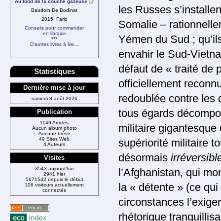
Au fond de la couche gazeuse
les Russes s’installe
Baudoin De Bodinat
2015, Fario
Somalie – rationnelle
Conseils pour commander
en librairie
Yémen du Sud ; qu’il
***
D’autres livres à lire...
envahir le Sud-Vietna
défaut de « traité de 
Statistiques
officiellement reconnu
Dernière mise à jour
redoublée contre les 
samedi 8 août 2026
tous égards décompos
Publication
1149 Articles
militaire gigantesque 
Aucun album photo
Aucune brève
49 Sites Web
supériorité militaire 
4 Auteurs
désormais
irréversibl
Visites
3543 aujourd’hui
l’Afghanistan, qui mo
2941 hier
5671542 depuis le début
la « détente » (ce qui
106 visiteurs actuellement
connectés
circonstances l’exige
rhétorique tranquillisa