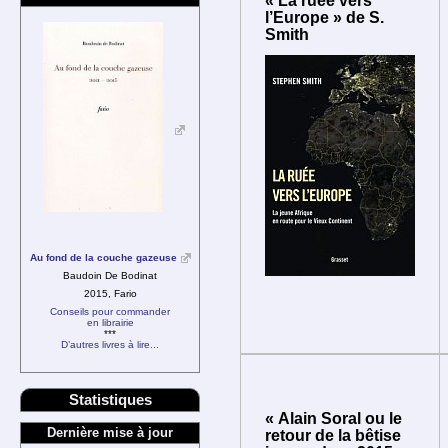
« La ruée vers
l’Europe » de S.
Smith
Au fond de la couche gazeuse
Baudoin De Bodinat
2015, Fario
Conseils pour commander
en librairie
***
D’autres livres à lire...
Statistiques
« Alain Soral ou le
Dernière mise à jour
retour de la bêtise