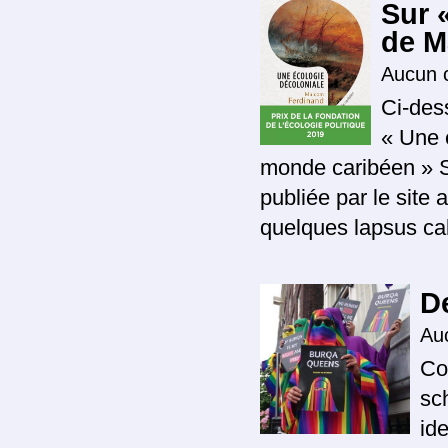
Sur 
de M
Aucun 
Ci-des
« Une 
monde caribéen » Se
publiée par le site
quelques lapsus ca
D
Au
Co
sc
id