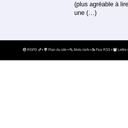
(plus agréable à lir
une (…)
RGPD
•
Plan du site
•
Mots-clefs
•
Flux RSS
•
Lettre 