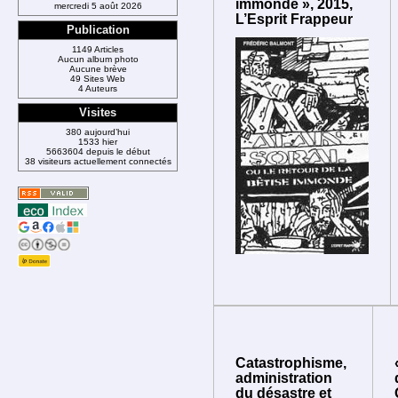
immonde », 2015,
mercredi 5 août 2026
L’Esprit Frappeur
Publication
1149 Articles
Aucun album photo
Aucune brève
49 Sites Web
4 Auteurs
Visites
380 aujourd’hui
1533 hier
5663604 depuis le début
38 visiteurs actuellement connectés
Catastrophisme,
administration
du désastre et