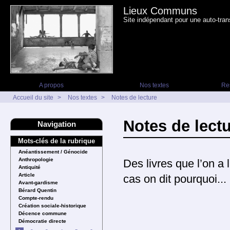
Lieux Communs
Site indépendant pour une auto-tran
A propos
Nos textes
Re
Accueil du site
>
Nos textes
>
Notes de lecture
Notes de lect
Navigation
Mots-clés de la rubrique
Anéantissement / Génocide
Anthropologie
Des livres que l’on a 
Antiquité
Article
cas on dit pourquoi...
Avant-gardisme
Bérard Quentin
Compte-rendu
Création sociale-historique
Décence commune
Démocratie directe