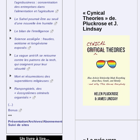
l’agrobusiness : concentration
des entreprises dans
l’alimentation et l’agriculture
« Cynical
Theories » de.
Le Sahel pourrait être au seuil
Pluckrose et J.
d’une nouvelle ère humide
Lindsay
Le bilan de l’intelligence
Science assiégée : fraudes,
wokisme et longévisme
exposés
La vague anti-IA se retourne
contre les patrons de la tech,
qui craignent pour leur
sécurité
Mort et résurrections des
superstitions religieuses
Rançongiciels, des
« écosystèmes criminels
organisés »
(...)
Bonus
***
Présentation
/
Archives
/
Abonnement
Suivi de sites
Un livre à lire...